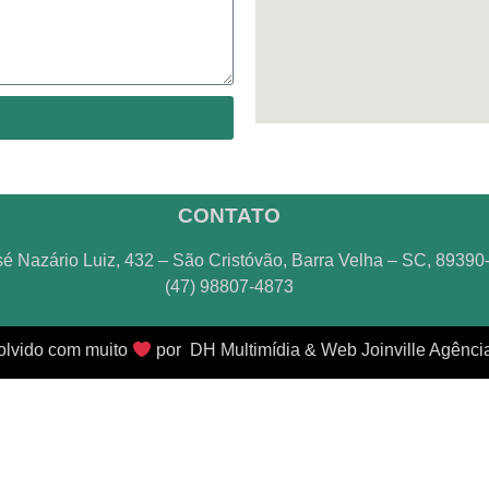
CONTATO
é Nazário Luiz, 432 – São Cristóvão, Barra Velha – SC, 89390
(47) 98807-4873
lvido com muito
por DH Multimídia & Web Joinville Agência 